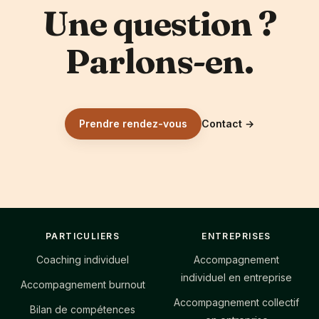
Une question ?
Parlons-en.
Prendre rendez-vous
Contact
→
Footer
PARTICULIERS
ENTREPRISES
Coaching individuel
Accompagnement
individuel en entreprise
Accompagnement burnout
Accompagnement collectif
Bilan de compétences