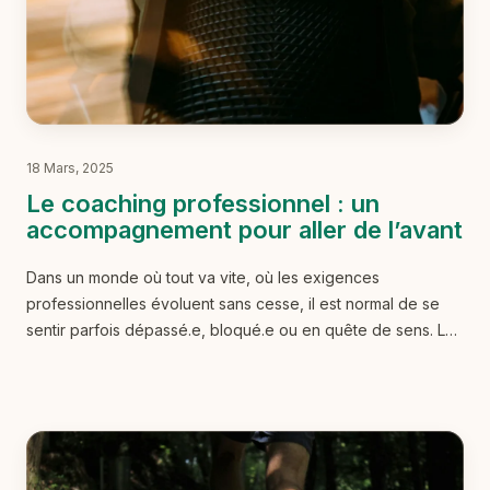
18 Mars, 2025
Le coaching professionnel : un
accompagnement pour aller de l’avant
Dans un monde où tout va vite, où les exigences
professionnelles évoluent sans cesse, il est normal de se
sentir parfois dépassé.e, bloqué.e ou en quête de sens. Le
coaching professionnel s’est imposé ces dernières années
comme un véritable levier pour retrouver de la clarté,
avancer concrètement et (re)prendre confiance en ses
capacités. Mais concrètement, qu’est-ce que c’est ? À qui
cela s’adresse ? Et surtout, en quoi cela peut t’aider ?