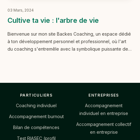
03 Mars, 2024
Cultive ta vie : l'arbre de vie
Bienvenue sur mon site Backes Coaching, un espace dédié
à ton développement personnel et professionnel, où l'art
du coaching s'entremêle avec la symbolique puissante de
l'arbre de vie.
Footer
PARTICULIERS
ENTREPRISES
Coaching individuel
Accompagnement
individuel en entreprise
Accompagnement burnout
Accompagnement collectif
Bilan de compétences
en entreprise
Test RIASEC (profil