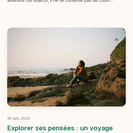
atteindre cet objectif, il ne se contente pas de courir
chaque jour jusqu'à l'épuisement. Au contraire, il incorpore
des périodes de repos stratégiques pour permettre à son
corps de récupérer, de guérir et de devenir plus fort. Sans
ces pauses, ses chevilles, ses talons et ses muscles finiront
par flancher, mettant fin à sa course bien avant la ligne
d'arrivée. Dans le monde professionnel, le scénario est
similaire. Beaucoup d’entre nous courons sans relâche,
oubliant que notre énergie mentale et émotionnelle n’est
pas infinie. Nous poussons nos limites, sautant les pauses et
accumulant les heures supplémentaires, tout en négligeant
de prendre soin de notre principal outil de travail : nous-
mêmes.
18 Juin, 2024
Explorer ses pensées : un voyage