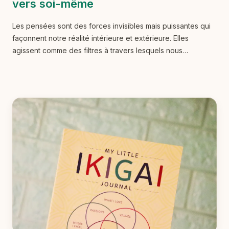
vers soi-même
Les pensées sont des forces invisibles mais puissantes qui
façonnent notre réalité intérieure et extérieure. Elles
agissent comme des filtres à travers lesquels nous
percevons le monde qui nous entoure et influencent
profondément nos émotions, nos comportements et, en fin
de compte, notre bien-être général. Dans cet article,
j'explore la relation entre nos pensées, nos croyances, nos
émotions et notre santé mentale, et je détaille différentes
stratégies pour mieux comprendre et gérer nos pensées
afin de cultiver un état d'esprit plus positif et équilibré.