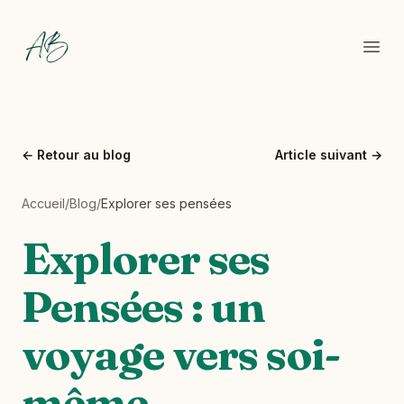
Backes Coaching
Ouvr
←
Retour au blog
Article suivant
→
Accueil
/
Blog
/
Explorer ses pensées
Explorer ses
Pensées : un
voyage vers soi-
même