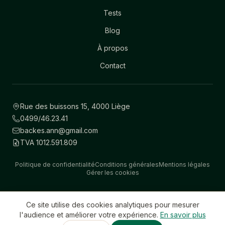
Tests
Blog
À propos
Contact
Rue des buissons 15, 4000 Liège
0499/46.23.41
backes.ann@gmail.com
TVA 1012.591.809
Politique de confidentialité
Conditions générales
Mentions légales
Gérer les cookies
Facebook
Instagram
Linkedin
Ce site utilise des cookies analytiques pour mesurer
l'audience et améliorer votre expérience.
En savoir plus